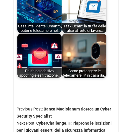
Casa intelligente: Smart tv,
Task Scam: la truffa delle
router e telecamere nel…
false offerte di lavoro…
Phishing adattivo:
Come proteggere le
spoofing e esfiltrazione…
telecamere IP in casa da…
Previous Post:
Banca Mediolanum ricerca un Cyber
Security Specialist
Next Post:
CyberChallenge.IT: riaprono le iscrizioni
per i giovani esperti della sicurezza informatica