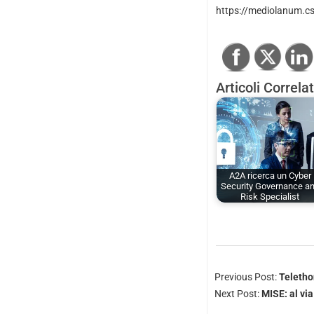
https://mediolanum.c
Articoli Correlat
A2A ricerca un Cyber
Security Governance a
Risk Specialist
Previous Post:
Teletho
Next Post:
MISE: al vi