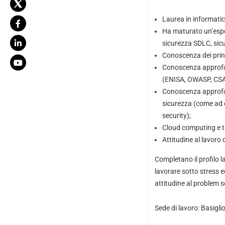
Laurea in informatic
Ha maturato un’esper
sicurezza SDLC, sicu
Conoscenza dei princ
Conoscenza approfond
(ENISA, OWASP, CSA,
Conoscenza approfond
sicurezza (come ad e
security);
Cloud computing e te
Attitudine al lavoro 
Completano il profilo la
lavorare sotto stress ed
attitudine al problem s
Sede di lavoro: Basiglio