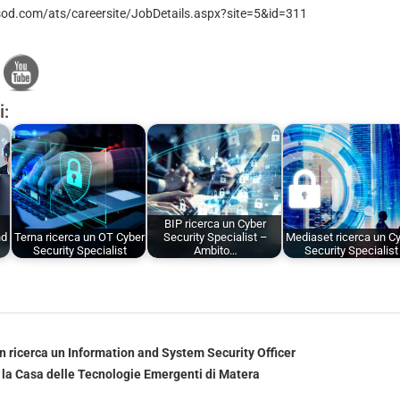
sod.com/ats/careersite/JobDetails.aspx?site=5&id=311
i:
BIP ricerca un Cyber
nd
Terna ricerca un OT Cyber
Security Specialist –
Mediaset ricerca un C
Security Specialist
Ambito…
Security Specialist
n ricerca un Information and System Security Officer
a la Casa delle Tecnologie Emergenti di Matera