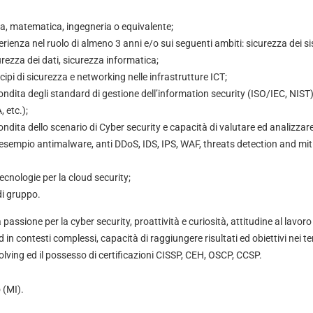
a, matematica, ingegneria o equivalente;
ienza nel ruolo di almeno 3 anni e/o sui seguenti ambiti: sicurezza dei si
rezza dei dati, sicurezza informatica;
ipi di sicurezza e networking nelle infrastrutture ICT;
ita degli standard di gestione dell’information security (ISO/IEC, NIST) 
 etc.);
ita dello scenario di Cyber security e capacità di valutare ed analizzare
sempio antimalware, anti DDoS, IDS, IPS, WAF, threats detection and miti
cnologie per la cloud security;
di gruppo.
 passione per la cyber security, proattività e curiosità, attitudine al lavor
 in contesti complessi, capacità di raggiungere risultati ed obiettivi nei tem
olving ed il possesso di certificazioni CISSP, CEH, OSCP, CCSP.
 (MI).