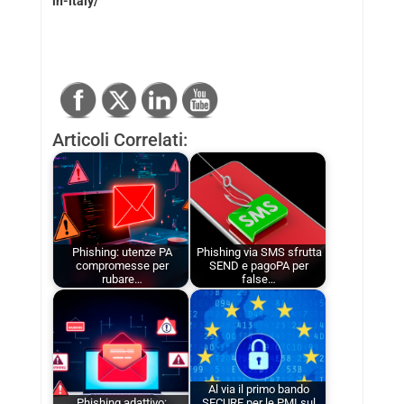
in-italy/
Articoli Correlati:
Phishing: utenze PA
Phishing via SMS sfrutta
compromesse per
SEND e pagoPA per
rubare…
false…
Al via il primo bando
Phishing adattivo:
SECURE per le PMI sul