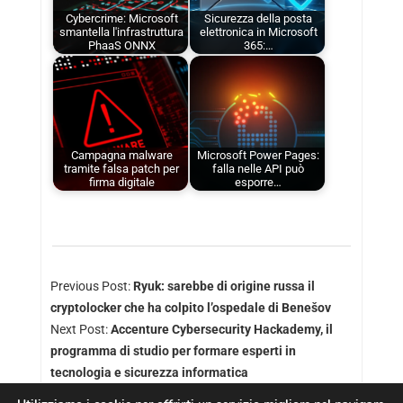
Cybercrime: Microsoft
Sicurezza della posta
smantella l'infrastruttura
elettronica in Microsoft
PhaaS ONNX
365:…
Campagna malware
Microsoft Power Pages:
tramite falsa patch per
falla nelle API può
firma digitale
esporre…
Previous Post:
Ryuk: sarebbe di origine russa il
cryptolocker che ha colpito l’ospedale di Benešov
Next Post:
Accenture Cybersecurity Hackademy, il
programma di studio per formare esperti in
tecnologia e sicurezza informatica