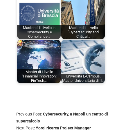
Master di II livello in
Master di II livello
Cybersecurity e
"Cybersecurity and
Compliance…
Critical…
Master di I livello
"Financial Innovation:
Università E-Campus,
FinTech,…
Master Universitario di II…
Previous Post:
Cybersecurity, a Napoli un centro di
supercalcolo
Next Post:
Yoroi ricerca Project Manager