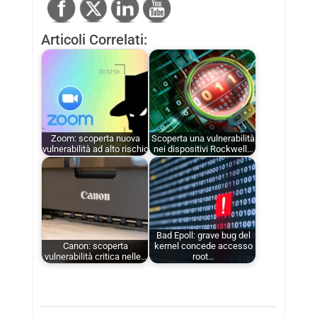
Articoli Correlati:
Zoom: scoperta nuova
Scoperta una vulnerabilità
vulnerabilità ad alto rischio
nei dispositivi Rockwell…
Bad Epoll: grave bug del
Canon: scoperta
kernel concede accesso
vulnerabilità critica nelle…
root…