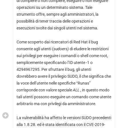
di compiere o non compiere, eseguire o non eseguire
operazioni su un determinato sistema. Tale
strumento offre, sempre agli amministratori, la
possibilità di tener traccia delle operazioni e
esecuzioni svolte dai singoli utenti nel sistema.
Come scoperto dai ricercatori di Red Hat il bug
consente agli utenti (
sudoers)
di eludere le restrizioni
sui privilegi per eseguire i comandi o shell come root,
semplicemente specificando l’ID utente -1 o
4294967295. Per sfruttare il bug, gli utenti
dovrebbero avere il privilegio SUDO, il che significa che
la voce dell’utente nelle specifiche “Runas”
corrisponde con valore speciale
ALL
, in questo modo
tali utenti possono eseguire un comando come utente
arbitrario ma con privilegi da amministratore.
La vulnerabilità ha affetto le versioni SUDO precedenti
alla 1.8.28. ed è stata identificata con il
CVE-2019-