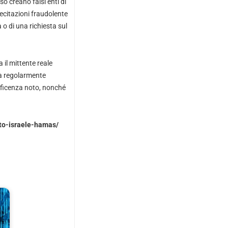
so creano falsi enti di
ecitazioni fraudolente
o di una richiesta sul
 il mittente reale
sia regolarmente
neficenza noto, nonché
tto-israele-hamas/