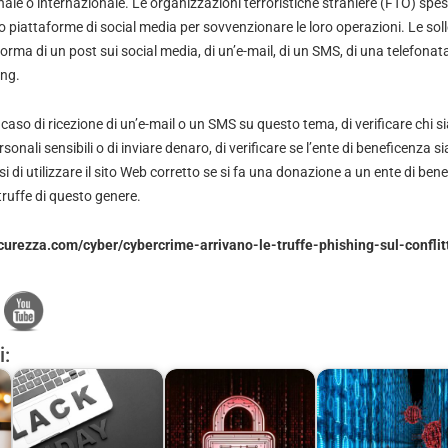
onale o internazionale. Le organizzazioni terroristiche straniere (FTO) spes
 piattaforme di social media per sovvenzionare le loro operazioni. Le soll
ma di un post sui social media, di un’e-mail, di un SMS, di una telefonata 
ing.
l caso di ricezione di un’e-mail o un SMS su questo tema, di verificare chi sia
rsonali sensibili o di inviare denaro, di verificare se l’ente di beneficenza 
rsi di utilizzare il sito Web corretto se si fa una donazione a un ente di be
truffe di questo genere.
curezza.com/cyber/cybercrime-arrivano-le-truffe-phishing-sul-confli
i: