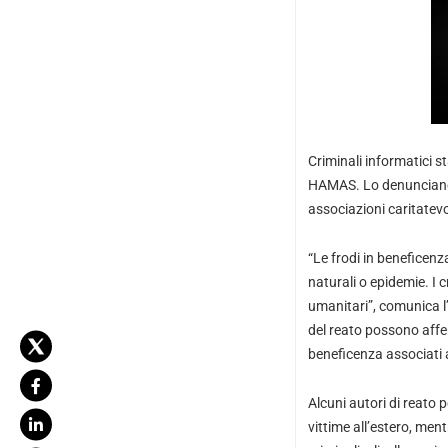
Criminali informatici s
HAMAS. Lo denunciano g
associazioni caritatevol
“Le frodi in beneficenz
naturali o epidemie. I c
umanitari”, comunica 
del reato possono affer
beneficenza associati a
Alcuni autori di reato 
vittime all’estero, ment