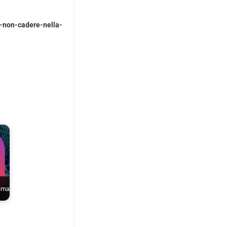
o-non-cadere-nella-
tema