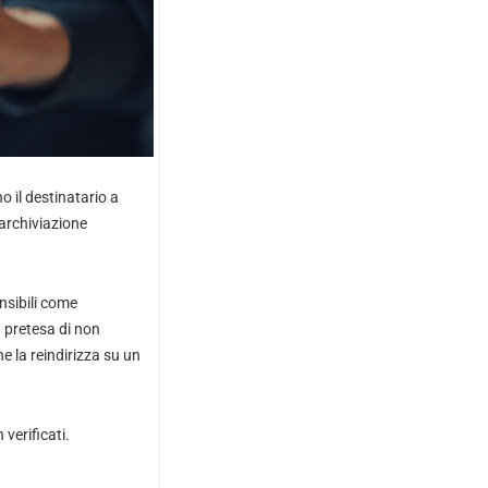
o il destinatario a
 archiviazione
nsibili come
a pretesa di non
e la reindirizza su un
verificati.