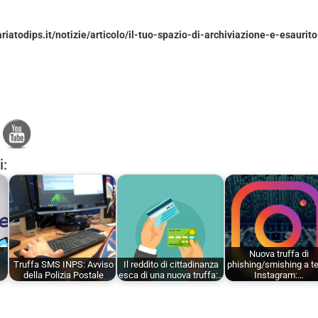
iatodips.it/notizie/articolo/il-tuo-spazio-di-archiviazione-e-esaurit
i:
Nuova truffa di
Truffa SMS INPS: Avviso
Il reddito di cittadinanza
phishing/smishing a 
della Polizia Postale
esca di una nuova truffa:…
Instagram:…