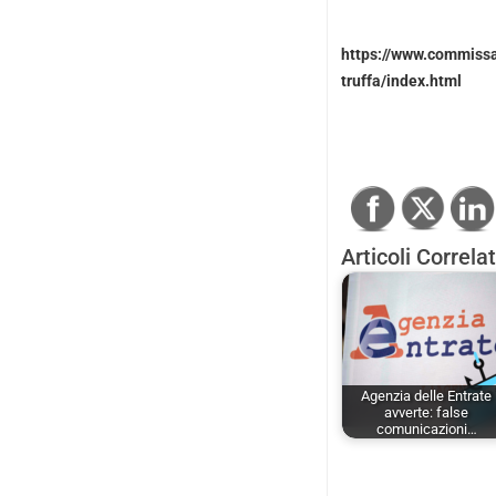
https://www.commissar
truffa/index.html
Articoli Correlat
Agenzia delle Entrate
avverte: false
comunicazioni…