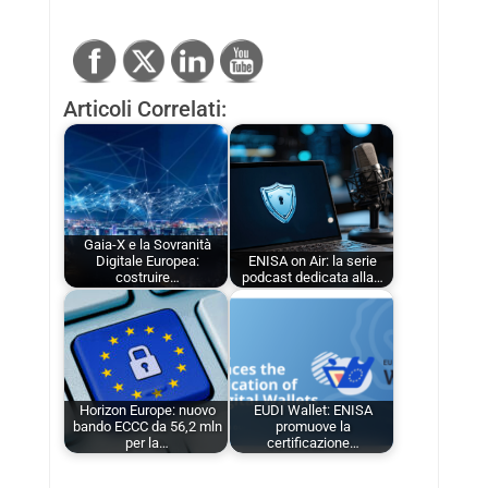
Articoli Correlati:
Gaia-X e la Sovranità
Digitale Europea:
ENISA on Air: la serie
costruire…
podcast dedicata alla…
Horizon Europe: nuovo
EUDI Wallet: ENISA
bando ECCC da 56,2 mln
promuove la
per la…
certificazione…