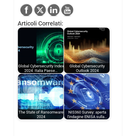
Articoli Correlati:
Global Cybersecurity Index
Global Cybersecurity
2024: Italia Paese…
Outlook 2024
The State of Ransomware
NIS360 Survey: aperta
2024
l'indagine ENISA sulla…