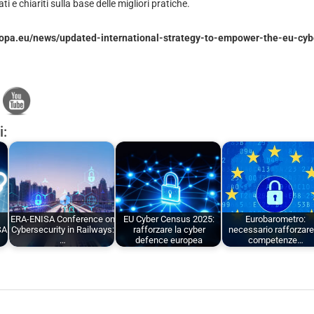
i e chiariti sulla base delle migliori pratiche.
ropa.eu/news/updated-international-strategy-to-empower-the-eu-cyb
i:
ERA-ENISA Conference on
EU Cyber Census 2025:
Eurobarometro:
SA
Cybersecurity in Railways:
rafforzare la cyber
necessario rafforzare
…
defence europea
competenze…