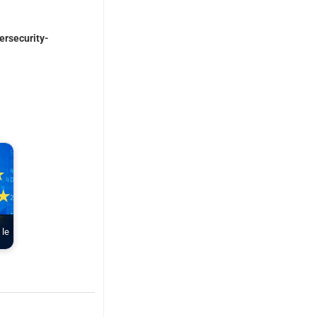
ersecurity-
 le