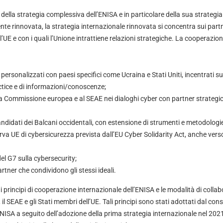
ella strategia complessiva dell’ENISA e in particolare della sua strategia
te rinnovata, la strategia internazionale rinnovata si concentra sui partn
ll’UE e con i quali l’Unione intrattiene relazioni strategiche. La cooperazi
 personalizzati con paesi specifici come Ucraina e Stati Uniti, incentrati su
tice e di informazioni/conoscenze;
la Commissione europea e al SEAE nei dialoghi cyber con partner strateg
ndidati dei Balcani occidentali, con estensione di strumenti e metodologi
erva UE di cybersicurezza prevista dall’EU Cyber Solidarity Act, anche vers
del G7 sulla cybersecurity;
tner che condividono gli stessi ideali.
 principi di cooperazione internazionale dell’ENISA e le modalità di colla
 SEAE e gli Stati membri dell’UE. Tali principi sono stati adottati dal consi
NISA a seguito dell’adozione della prima strategia internazionale nel 2021