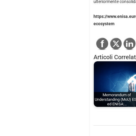
ulteriormente consolidat
https://www.enisa.eu
ecosystem
Articoli Correlat
Memorandum of
Understanding (MoU) E
ed ENISA:…