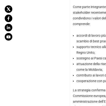
Come parte integrante d
stakeholder recentemen
condividono i valori de
comprende:
accordi di lavoro più
scambio di best prac
supporto tecnico al
Regno Unito;
sostegno ai Paesi ca
attuazione della ris
come la Moldavia;
contributo ai lavori 
cooperazione con par
La strategia conferma i
Commissione europea, il
amministrazione dell’E