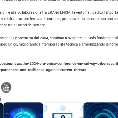
sioni e alla collaborazione tra ERA ed ENISA, l’evento ha ribadito l’impor
ere le infrastrutture ferroviarie europee, promuovendo al contempo uno s
ze tra gli attori del settore.
nciennes e operativa dal 2004, continua a svolgere un ruolo fondamentale
peo Unico, migliorando l’interoperabilità tecnica e armonizzando le norme 
ropa.eu/news/the-2024-era-enisa-conference-on-railway-cybersecuri
eparedness-and-resilience-against-current-threats
i: