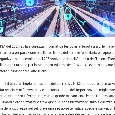
A del 2024 sulla sicurezza informatica ferroviaria, tenutasi a Lille, ha a
ento della preparazione e della resilienza del settore ferroviario europeo 
rganizzata in occasione del 20° anniversario dell’Agenzia dell’Unione Euro
ll’Unione Europea per la Sicurezza Informatica (ENISA), l’evento ha visto 
tore e funzionari di alto livello.
attati vi è stata l’implementazione della direttiva NIS2, un quadro normativ
lità nei sistemi ferroviari. Si è discusso anche dell’importanza di migliora
ia di sicurezza informatica, coinvolgendo attivamente le parti interessate
 umani e organizzativi, oltre a giochi di sensibilizzazione sulla sicurezza 
a della sicurezza nel settore e una sessione tematica speciale sui veicoli f
 tecnici della sicurezza ferroviaria, come le debolezze identificate e le ispe