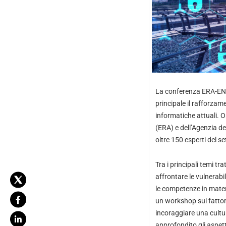
La conferenza ERA-ENIS
principale il rafforzam
informatiche attuali. O
(ERA) e dell’Agenzia de
oltre 150 esperti del set
Tra i principali temi tr
affrontare le vulnerabi
le competenze in mater
un workshop sui fattori
incoraggiare una cultur
approfondito gli aspetti