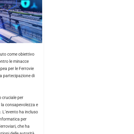
vuto come obiettivo
contro le minacce
pea per le Ferrovie
la partecipazione di
o cruciale per
re la consapevolezza e
. L’evento ha incluso
informatica per
erroviari, che ha
zioni delle autorità.