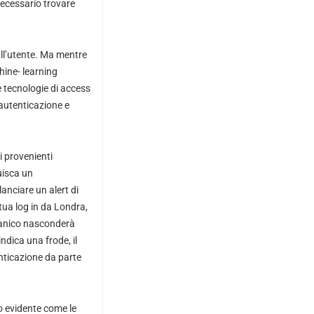
necessario trovare
all’utente. Ma mentre
chine- learning
le tecnologie di access
 autenticazione e
li provenienti
tuisca un
anciare un alert di
tua log in da Londra,
canico nasconderà
dica una frode, il
enticazione da parte
ato evidente come le