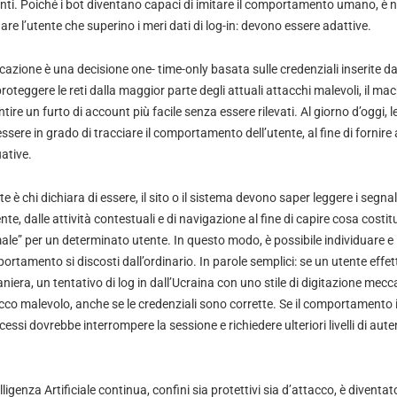
ti. Poiché i bot diventano capaci di imitare il comportamento umano, è 
dare l’utente che superino i meri dati di log-in: devono essere adattive.
cazione è una decisione one- time-only basata sulle credenziali inserite d
proteggere le reti dalla maggior parte degli attuali attacchi malevoli, il ma
re un furto di account più facile senza essere rilevati. Al giorno d’oggi, 
re in grado di tracciare il comportamento dell’utente, al fine di fornire
ative.
te è chi dichiara di essere, il sito o il sistema devono saper leggere i segna
ente, dalle attività contestuali e di navigazione al fine di capire cosa costi
” per un determinato utente. In questo modo, è possibile individuare e l
ortamento si discosti dall’ordinario. In parole semplici: se un utente effet
aniera, un tentativo di log in dall’Ucraina con uno stile di digitazione mec
co malevolo, anche se le credenziali sono corrette. Se il comportamento in
cessi dovrebbe interrompere la sessione e richiedere ulteriori livelli di aut
lligenza Artificiale continua, confini sia protettivi sia d’attacco, è divent