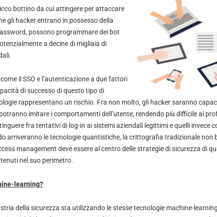
ricco bottino da cui attingere per attaccare
he gli hacker entrano in possesso della
assword, possono programmare dei bot
otenzialmente a decine di migliaia di
ali.
 come il SSO e l’autenticazione a due fattori
acità di successo di questo tipo di
ologie rappresentano un rischio. Fra non molto, gli hacker saranno capaci
otranno imitare i comportamenti dell’utente, rendendo più difficile ai prof
tinguere fra tentativi di log-in ai sistemi aziendali legittimi e quelli invece 
o arriveranno le tecnologie quantistiche, la crittografia tradizionale non ba
access management deve essere al centro delle strategie di sicurezza di qua
ntenuti nel suo perimetro.
hine-learning?
tria della sicurezza sta utilizzando le stesse tecnologie machine-learning