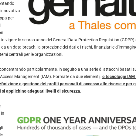
ventando
 innovativa
uppa per
i
on
 in vigore lo scorso anno del General Data Protection Regulation (GDPR) e
da un data breach, la protezione dei dati e i rischi, finanziari e d’immagine
temi centrali per le organizzazioni.
a concentrando particolarmente, in seguito a una serie di attacchi basati su
and Access Management (IAM). Formate da due elementi, l
e tecnologie IAM
finizione e gestione dei profili personali di accesso alle risorse e per g
i si applichino adeguati livelli di sicurezza.
n
 in
li
le