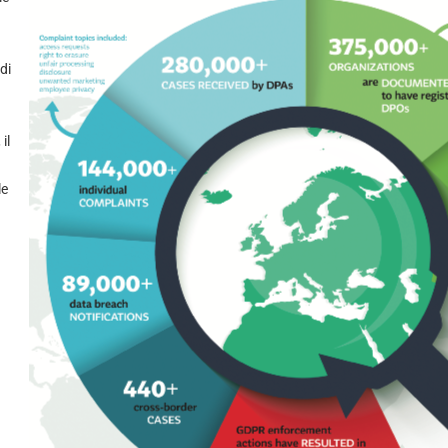
di
il
le