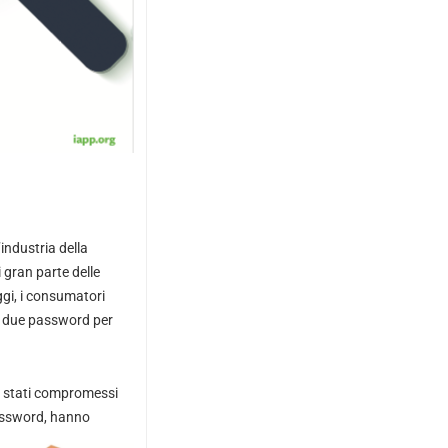
’industria della
 gran parte delle
gi, i consumatori
 o due password per
o stati compromessi
 password, hanno