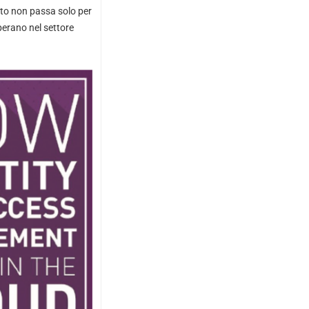
ento non passa solo per
operano nel settore