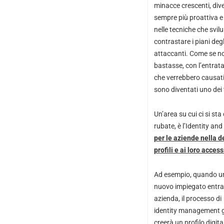
minacce crescenti, di
sempre più proattiva e
nelle tecniche che svil
contrastare i piani degl
attaccanti. Come se n
bastasse, con l’entrata
che verrebbero causati 
sono diventati uno dei 
Un’area su cui ci si st
rubate, è l’Identity 
per le aziende nella de
profili e ai loro access
Ad esempio, quando u
nuovo impiegato entra
azienda, il processo di
identity management g
creerà un profilo digita