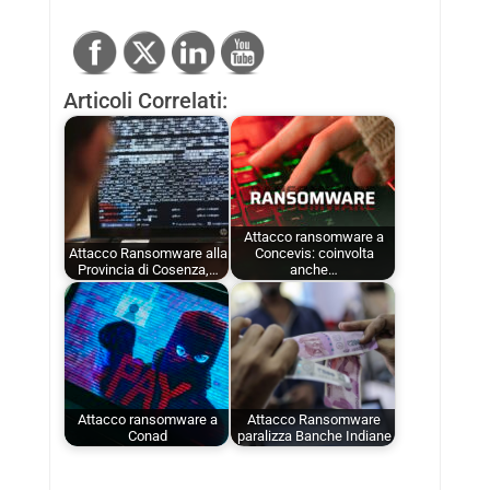
Articoli Correlati:
Attacco ransomware a
Attacco Ransomware alla
Concevis: coinvolta
Provincia di Cosenza,…
anche…
Attacco ransomware a
Attacco Ransomware
Conad
paralizza Banche Indiane