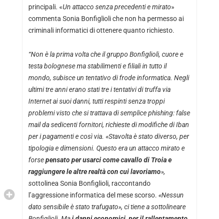
principali. «
Un attacco senza precedenti e mirato
»
commenta Sonia Bonfiglioli che non ha permesso ai
criminali informatici di ottenere quanto richiesto.
“Non è la prima volta che il gruppo Bonfiglioli, cuore e
testa bolognese ma stabilimenti e filiali in tutto il
mondo, subisce un tentativo di frode informatica. Negli
ultimi tre anni erano stati tre i tentativi di truffa via
Internet ai suoi danni, tutti respinti senza troppi
problemi visto che si trattava di semplice phishing: false
mail da sedicenti fornitori, richieste di modifiche di Iban
per i pagamenti e così via. «Stavolta è stato diverso, per
tipologia e dimensioni. Questo era un attacco mirato e
forse
pensato per usarci come cavallo di Troia e
raggiungere le altre realtà con cui lavoriamo
»,
s
ottolinea Sonia Bonfiglioli, raccontando
l’aggressione informatica del mese scorso.
«Nessun
dato sensibile è stato trafugato», ci tiene a sottolineare
Bonfiglioli. Ma
i danni economici, per il rallentamento