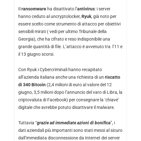
Il
ransomware
ha disattivato l’
antivirus
: i server
hanno ceduto al uncryptolocker,
Ryuk
, già noto per
essere scelto come strumento di attacco per obiettivi
sensibili mirati ( vedi per ultimo Tribunale della
Georgia), che ha cifrato e reso indisponibile una
grande quantità di file. L’attacco è avvenuto tra l’11 e
il 13 giugno scorsi.
Con Ryuk i Cybercriminali hanno recapitato
all’azienda italiana anche una richiesta di un
riscatto
di 340 Bitcoin
(2,4 milioni di euro al valore del 12
giugno, 3,5 milioni dopo l’annuncio del varo di Libra, la
criptovaluta di Facebook) per consegnare la ‘chiave’
digitale che avrebbe potuto disattivare il malware.
Tuttavia “
g
razie ad immediate azioni di bonifica
”, i
dati aziendali più importanti sono stati messi al sicuro
dall’immediata disconnessione da Internet dei server