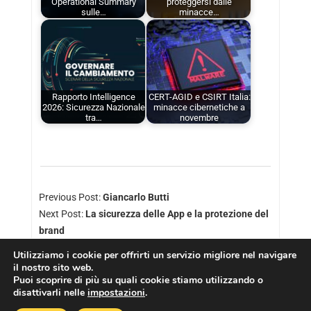
Operational Summary
proteggersi dalle
sulle…
minacce…
Rapporto Intelligence
CERT-AGID e CSIRT Italia:
2026: Sicurezza Nazionale
minacce cibernetiche a
tra…
novembre
Previous Post:
Giancarlo Butti
Next Post:
La sicurezza delle App e la protezione del
brand
Utilizziamo i cookie per offrirti un servizio migliore nel navigare
il nostro sito web.
Puoi scoprire di più su quali cookie stiamo utilizzando o
disattivarli nelle
impostazioni
.