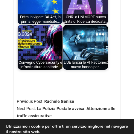
Entra in vigore l'AI Act, la
CNR: a UNIMORE nuova
prima legge mondiale…
Unità di Ricerca dedicata…
Convegno Cybersecurity e
L'UE lancia le AI Factories:
infrastrutture sanitarie…
nuovo bando per…
Previous Post:
Rachele Genise
Next Post:
La Polizia Postale avvisa: Attenzione alle
truffe assicurative
Utilizziamo i cookie per offrirti un servizio migliore nel navigare
il nostro sito web.