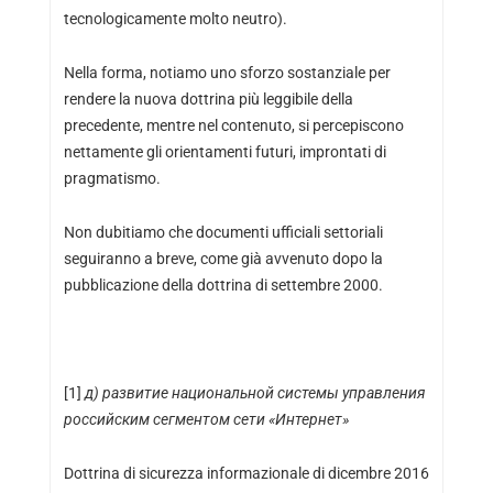
tecnologicamente molto neutro).
Nella forma, notiamo uno sforzo sostanziale per
rendere la nuova dottrina più leggibile della
precedente, mentre nel contenuto, si percepiscono
nettamente gli orientamenti futuri, improntati di
pragmatismo.
Non dubitiamo che documenti ufficiali settoriali
seguiranno a breve, come già avvenuto dopo la
pubblicazione della dottrina di settembre 2000.
[1]
д)
развитие
национальной
системы
управления
россий
ским
сегментом
сети «
Интернет»
Dottrina di sicurezza informazionale di dicembre 2016