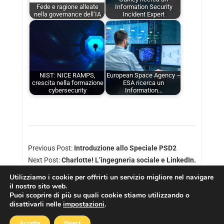
Fede e ragione alleate
Information Security
nella governance dell’IA
Incident Expert
NIST: NICE RAMPS,
European Space Agency –
crescita nella formazione
ESA ricerca un
cybersecurity
Information…
Previous Post:
Introduzione allo Speciale PSD2
Next Post:
Charlotte! L’ingegneria sociale e LinkedIn.
Utilizziamo i cookie per offrirti un servizio migliore nel navigare
il nostro sito web.
Puoi scoprire di più su quali cookie stiamo utilizzando o
disattivarli nelle
impostazioni
.
Copyright © 2026
Cookies Policy
|
Privacy Policy
Accetta
Reject