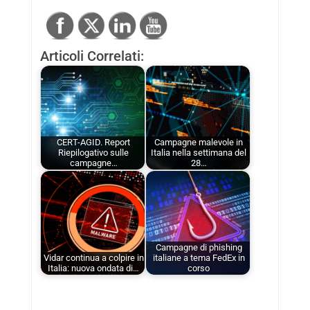
Articoli Correlati:
CERT-AGID. Report
Campagne malevole in
Riepilogativo sulle
Italia nella settimana del
campagne…
28…
Campagne di phishing
Vidar continua a colpire in
italiane a tema FedEx in
Italia: nuova ondata di…
corso