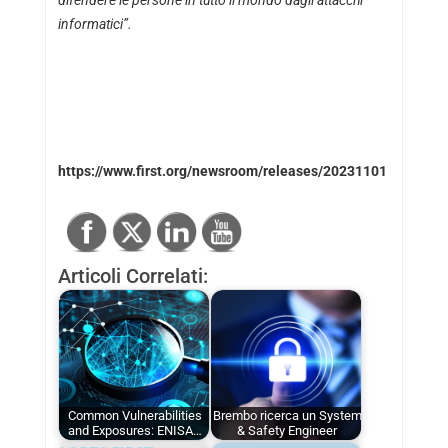
difendere le persone in tutto il mondo dagli attacchi
informatici”.
https://www.first.org/newsroom/releases/20231101
Articoli Correlati:
Common Vulnerabilities
Brembo ricerca un System
and Exposures: ENISA…
& Safety Engineer