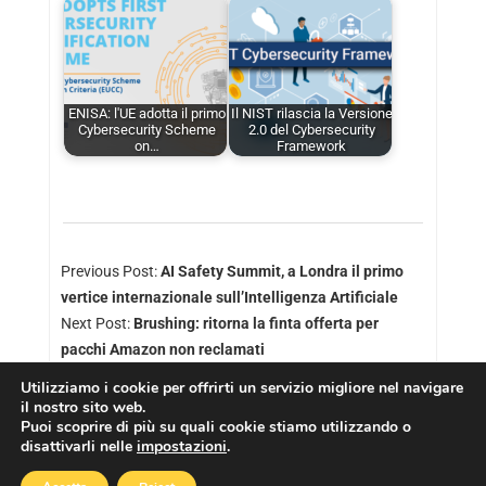
ENISA: l'UE adotta il primo
Il NIST rilascia la Versione
Cybersecurity Scheme
2.0 del Cybersecurity
on…
Framework
Previous Post:
AI Safety Summit, a Londra il primo
vertice internazionale sull’Intelligenza Artificiale
Next Post:
Brushing: ritorna la finta offerta per
pacchi Amazon non reclamati
Utilizziamo i cookie per offrirti un servizio migliore nel navigare
il nostro sito web.
Puoi scoprire di più su quali cookie stiamo utilizzando o
disattivarli nelle
impostazioni
.
Copyright © 2026
Cookies Policy
|
Privacy Policy