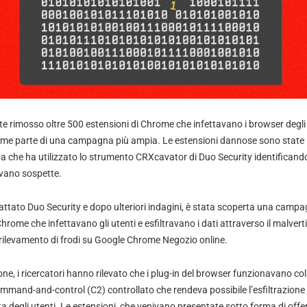
 rimosso oltre 500 estensioni di Chrome che infettavano i browser degli 
come parte di una campagna più ampia. Le estensioni dannose sono state i
ya che ha utilizzato lo strumento CRXcavator di Duo Security identificando
vano sospette.
attato Duo Security e dopo ulteriori indagini, è stata scoperta una campa
hrome che infettavano gli utenti e esfiltravano i dati attraverso il malver
l rilevamento di frodi su Google Chrome Negozio online.
one, i ricercatori hanno rilevato che i plug-in del browser funzionavano coll
mmand-and-control (C2) controllato che rendeva possibile l’esfiltrazione d
a degli utenti. Le estensioni, che venivano presentate sotto forma di offer