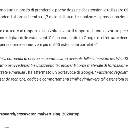
ono stati in grado di prendere le poche dozzine di estensioni e utilizzare
CR
ondenti ai loro schemi su 1,7 milioni di utenti e innalzare le preoccupazion
o e attento al rapporto. Una volta inviato il rapporto, hanno lavorato per co
nte digitali delle estensioni. Ciò ha consentito a Google di effettuare ricer
er scoprire e rimuovere più di 500 estensioni correlate.”
ella comunità di ricerca e quando siamo avvisati delle estensioni nel Web St
iamo provvedimenti e utilizziamo tali incidenti come materiale di formazione 
zzate e manuali”,
ha affermato un portavoce di Google. “
Facciamo regolar
zzando tecniche, codice e comportamenti simili e rimuovere tali estensioni se
/research/crxcavator-malvertising-2020#top