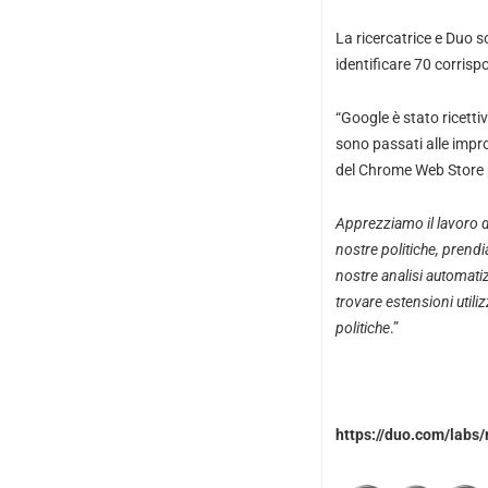
La ricercatrice e Duo s
identificare 70 corrisp
“Google è stato ricettiv
sono passati alle impro
del Chrome Web Store p
Apprezziamo il lavoro d
nostre politiche, prend
nostre analisi automati
trovare estensioni utili
politiche
.”
https://duo.com/labs