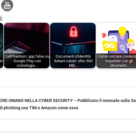
i:
CallPhantom: app false su
Documenti d'identità
Come cercare credenzi
ei
Google Play con
italiani rubati: oltre 500
trapelate con gli
…
cronologia…
MB…
strumenti…
ORE UMANO NELLA CYBER SECURITY – Pubblicato il manuale sulla Se
i phishing usa TIM e Amazon come esca