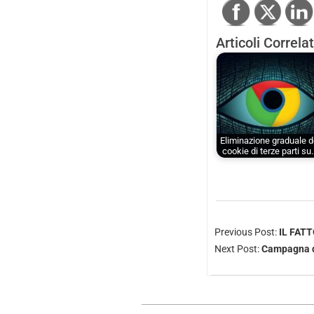
Articoli Correlat
Eliminazione graduale d
cookie di terze parti su
Previous Post:
IL FATT
Next Post:
Campagna d