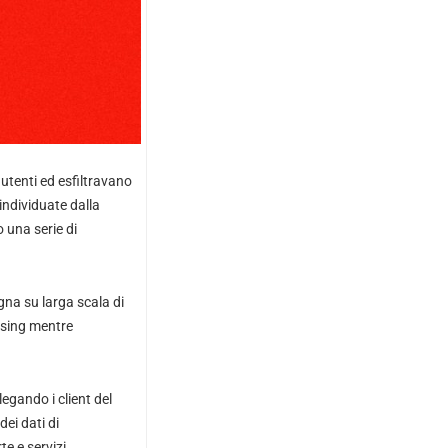
utenti ed esfiltravano
ndividuate dalla
 una serie di
gna su larga scala di
tising mentre
egando i client del
ei dati di
te e servizi