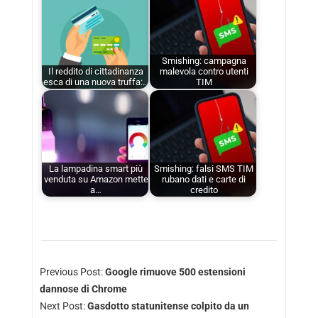
Smishing: campagna
Il reddito di cittadinanza
malevola contro utenti
esca di una nuova truffa:…
TIM
La lampadina smart più
Smishing: falsi SMS TIM
venduta su Amazon mette
rubano dati e carte di
a…
credito
Previous Post:
Google rimuove 500 estensioni
dannose di Chrome
Next Post:
Gasdotto statunitense colpito da un