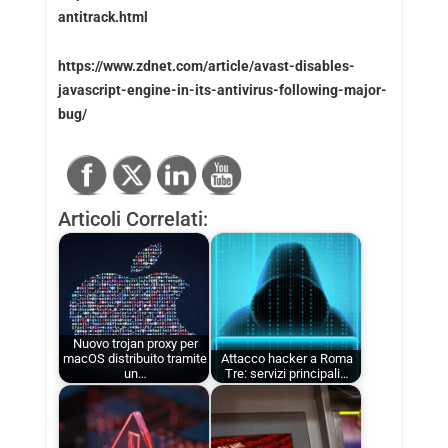
antitrack.html
https://www.zdnet.com/article/avast-disables-
javascript-engine-in-its-antivirus-following-major-
bug/
Articoli Correlati:
Nuovo trojan proxy per
macOS distribuito tramite
Attacco hacker a Roma
un…
Tre: servizi principali…