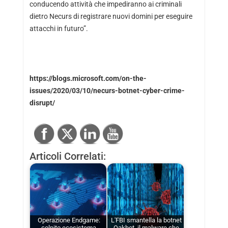
conducendo attività che impediranno ai criminali
dietro Necurs di registrare nuovi domini per eseguire
attacchi in futuro”.
https://blogs.microsoft.com/on-the-
issues/2020/03/10/necurs-botnet-cyber-crime-
disrupt/
Articoli Correlati:
Operazione Endgame:
L'FBI smantella la botnet
colpito ecosistema
Qakbot, il malware che