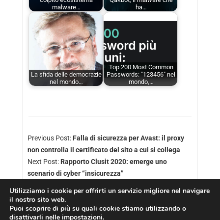
malware…
ha…
Top 200 Most Common
La sfida delle democrazie
Passwords: "123456" nel
nel mondo…
mondo,…
Previous Post:
Falla di sicurezza per Avast: il proxy
non controlla il certificato del sito a cui si collega
Next Post:
Rapporto Clusit 2020: emerge uno
scenario di cyber “insicurezza”
Utilizziamo i cookie per offrirti un servizio migliore nel navigare
il nostro sito web.
Puoi scoprire di più su quali cookie stiamo utilizzando o
disattivarli nelle
impostazioni
.