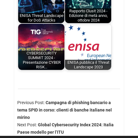
Rapporto Clusit 2024 -
ENISA Threat Landscape
Edizione di metà anno,
for DoS Attacks
ottobre 2024
CYBERSECURITY
SUMMIT 2024 -
Presentazione CYBER
ENISA pubblica il Threat
RISK…
Landscape 2023
Previous Post:
Campagna di phishing bancario a
tema SPID in corso: clienti di banche italiane nel
mirino
Next Post:
Global Cybersecurity Index 2024: Italia
Paese modello per l’ITU