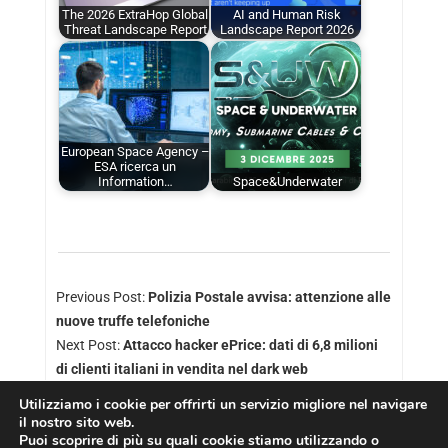
The 2026 ExtraHop Global
AI and Human Risk
Threat Landscape Report
Landscape Report 2026
European Space Agency –
ESA ricerca un
Information…
Space&Underwater
Previous Post:
Polizia Postale avvisa: attenzione alle
nuove truffe telefoniche
Next Post:
Attacco hacker ePrice: dati di 6,8 milioni
di clienti italiani in vendita nel dark web
Utilizziamo i cookie per offrirti un servizio migliore nel navigare
il nostro sito web.
Puoi scoprire di più su quali cookie stiamo utilizzando o