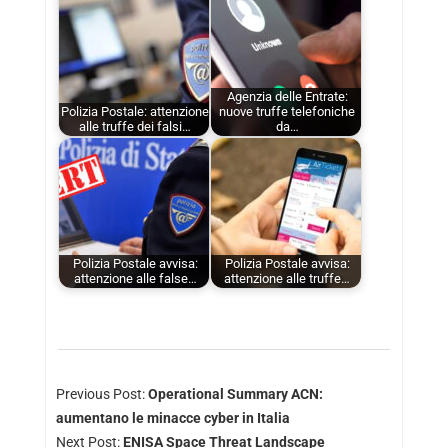
Agenzia delle Entrate:
Polizia Postale: attenzione
nuove truffe telefoniche
alle truffe dei falsi…
da…
Polizia Postale avvisa:
Polizia Postale avvisa:
attenzione alle false…
attenzione alle truffe…
Previous Post:
Operational Summary ACN:
aumentano le minacce cyber in Italia
Next Post:
ENISA Space Threat Landscape