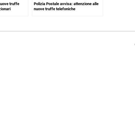
nuove truffe
Polizia Postale avvisa: attenzione alle
zionari
nuove truffe telefoniche