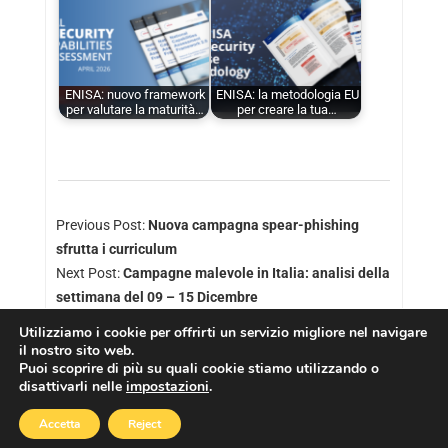
ENISA: nuovo framework
ENISA: la metodologia EU
per valutare la maturità…
per creare la tua…
Previous Post:
Nuova campagna spear-phishing
sfrutta i curriculum
Next Post:
Campagne malevole in Italia: analisi della
settimana del 09 – 15 Dicembre
Utilizziamo i cookie per offrirti un servizio migliore nel navigare
il nostro sito web.
Puoi scoprire di più su quali cookie stiamo utilizzando o
disattivarli nelle
impostazioni
.
Copyright © 2026
Cookies Policy
|
Privacy Policy
Accetta
Reject