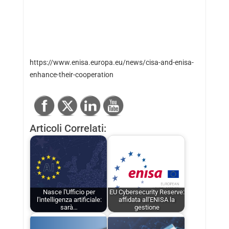
https://www.enisa.europa.eu/news/cisa-and-enisa-
enhance-their-cooperation
Articoli Correlati:
Nasce l'Ufficio per
EU Cybersecurity Reserve:
l'intelligenza artificiale:
affidata all'ENISA la
sarà…
gestione