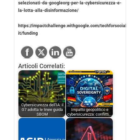
selezionati-da-googleorg-per-la-cybersicurezza-e-
la-lotta-alla-disinformazione/
https://impactchallenge.withgoogle.com/techforsocialgood-
it/funding
Articoli Correlati:
Cybersicurezza dell'IA: il
G7 adotta le linee guida
Impatto geopolitico e
SBOM
cybersicurezza: conflitti,…