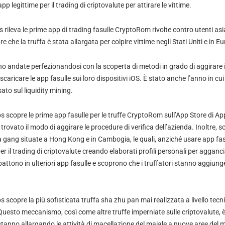
pp legittime per il trading di criptovalute per attirare le vittime.
ileva le prime app di trading fasulle CryptoRom rivolte contro utenti asia
che la truffa è stata allargata per colpire vittime negli Stati Uniti e in E
ono andate perfezionandosi con la scoperta di metodi in grado di aggirare i
scaricare le app fasulle sui loro dispositivi iOS. È stato anche l’anno in c
sato sul liquidity mining.
scopre le prime app fasulle per le truffe CryptoRom sull’App Store di Appl
rovato il modo di aggirare le procedure di verifica dell’azienda. Inoltre, 
 gang situate a Hong Kong e in Cambogia, le quali, anziché usare app fas
er il trading di criptovalute creando elaborati profili personali per aggancia
 imbattono in ulteriori app fasulle e scoprono che i truffatori stanno aggiun
scopre la più sofisticata truffa sha zhu pan mai realizzata a livello tecnic
Questo meccanismo, così come altre truffe imperniate sulle criptovalute, 
stanno allargando le attività di macellazione del maiale a nuove aree del