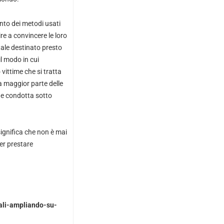
nto dei metodi usati
re a convincere le loro
tale destinato presto
l modo in cui
 vittime che si tratta
a maggior parte delle
ene condotta sotto
significa che non è mai
er prestare
nali-ampliando-su-