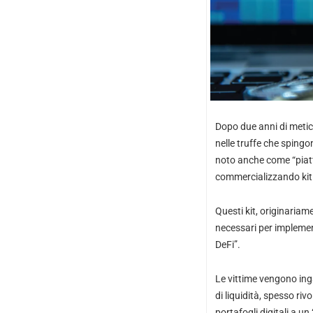
Dopo due anni di metico
nelle truffe che spingon
noto anche come “piatt
commercializzando kit s
Questi kit, originariame
necessari per implemen
DeFi”.
Le vittime vengono inga
di liquidità, spesso ri
portafogli digitali a un