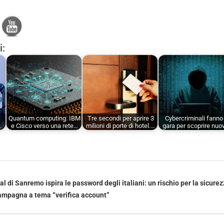
i:
Quantum computing: IBM
Tre secondi per aprire 3
Cybercriminali fanno
…
e Cisco verso una rete…
milioni di porte di hotel.…
gara per scoprire nuo
val di Sanremo ispira le password degli italiani: un rischio per la sicure
ampagna a tema “verifica account”