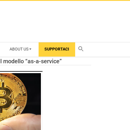
ABOUT US
SUPPORTACI
TY
il modello “as-a-service”