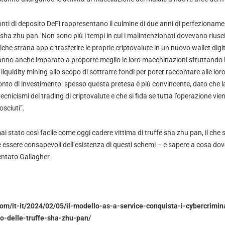
onti di deposito DeFi rappresentano il culmine di due anni di perfezioname
 sha zhu pan. Non sono più i tempi in cui i malintenzionati dovevano riusci
lche strana app o trasferire le proprie criptovalute in un nuovo wallet digi
 hanno anche imparato a proporre meglio le loro macchinazioni sfruttando i
 liquidity mining allo scopo di sottrarre fondi per poter raccontare alle loro
nto di investimento: spesso questa pretesa è più convincente, dato che l
ecnicismi del trading di criptovalute e che si fida se tutta l’operazione vi
osciuti”.
mai stato così facile come oggi cadere vittima di truffe sha zhu pan, il che 
 essere consapevoli dell’esistenza di questi schemi – e sapere a cosa dov
ntato Gallagher.
com/it-it/2024/02/05/il-modello-as-a-service-conquista-i-cybercrimi
to-delle-truffe-sha-zhu-pan/