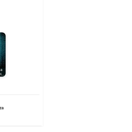
 a
vi…
zza