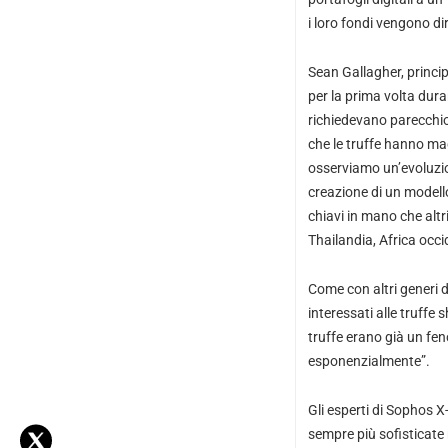
i loro fondi vengono di
Sean Gallagher, princi
per la prima volta dura
richiedevano parecchio 
che le truffe hanno mag
osserviamo un’evoluzion
creazione di un modello
chiavi in mano che alt
Thailandia, Africa occi
Come con altri generi 
interessati alle truffe
truffe erano già un fen
esponenzialmente”.
Gli esperti di Sophos 
sempre più sofisticate 