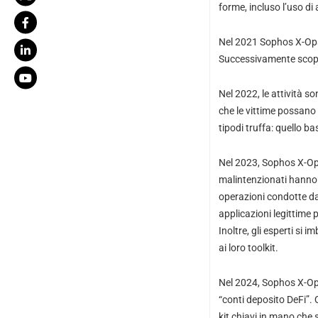
forme, incluso l’uso di a
Nel 2021 Sophos X-Ops r
Successivamente scopre 
Nel 2022, le attività s
che le vittime possano 
tipodi truffa: quello ba
Nel 2023, Sophos X-Ops 
malintenzionati hanno t
operazioni condotte da
applicazioni legittime p
Inoltre, gli esperti si
ai loro toolkit.
Nel 2024, Sophos X-Ops 
“conti deposito DeFi”. 
kit chiavi in mano che 