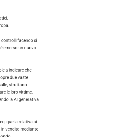
tici.
uropa.
 controlli facendo sì
ui è emerso un nuovo
e a indicare che i
scopre due vaste
ulle, sfruttano
re le loro vittime.
gendo la AI generativa
o, quella relativa ai
è in vendita mediante
 mondo.