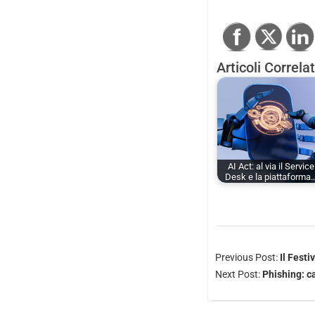
Articoli Correlat
AI Act: al via il Service
Desk e la piattaforma
Previous Post:
Il Festi
Next Post:
Phishing: c