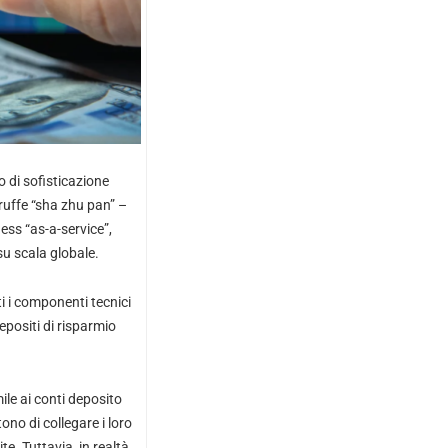
 di sofisticazione
 truffe “sha zhu pan” –
ess “as-a-service”,
su scala globale.
ti i componenti tecnici
positi di risparmio
ile ai conti deposito
ono di collegare i loro
e. Tuttavia, in realtà,