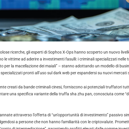
lose ricerche, gli esperti di Sophos X-Ops hanno scoperto un nuovo livello
o le vittime ad aderire a investimenti fasulli: i criminali specializzati nelle
o per la macellazione dei maiali” – stanno adottando un modello di busin
pecializzati pronti all’uso sul dark web per espandersi su nuovi mercati 
nte creati da bande criminali cinesi, forniscono ai potenziali truffatori tut
tare una specifica variante della truffa sha zhu pan, conosciuta come “de
nnate attraverso l’offerta di “un’opportunità di investimento” passivo sim
volgendosi a persone che non hanno familiarità con le criptovalute. Promett
 “conto di intermediazione”, garantendo profitti elevati dalle somme investit