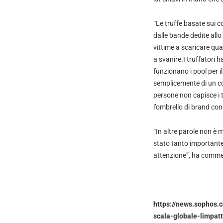
“Le truffe basate sui c
dalle bande dedite allo
vittime a scaricare qua
a svanire.I truffatori
funzionano i pool per il
semplicemente di un co
persone non capisce i t
l’ombrello di brand con
“In altre parole non è 
stato tanto importante
attenzione”, ha comme
https://news.sophos.
scala-globale-limpat