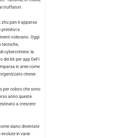
i truffatori.
ha zhu pan è apparsa
primitivi e
viventi volevano. Oggi
o tecniche,
di cybercrimine: la
o dei kit per app DeFi
comparsa in aree come
 organizzato cinese.
so per coloro che sono
scorso anno queste
destinato a crescere
 come siano diventate
 evolute in varie