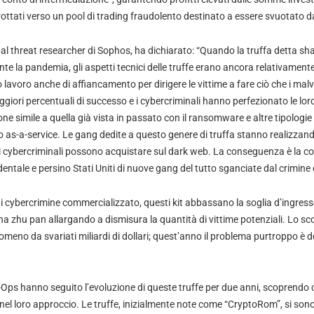
rottati verso un pool di trading fraudolento destinato a essere svuotato da
pal threat researcher di Sophos, ha dichiarato: “Quando la truffa detta s
nte la pandemia, gli aspetti tecnici delle truffe erano ancora relativamente 
lavoro anche di affiancamento per dirigere le vittime a fare ciò che i mal
giori percentuali di successo e i cybercriminali hanno perfezionato le lor
e simile a quella già vista in passato con il ransomware e altre tipologie 
 as-a-service. Le gang dedite a questo genere di truffa stanno realizzand
ri cybercriminali possono acquistare sul dark web. La conseguenza è la 
dentale e persino Stati Uniti di nuove gang del tutto sganciate dal crimine
di cybercrimine commercializzato, questi kit abbassano la soglia d’ingres
 sha zhu pan allargando a dismisura la quantità di vittime potenziali. Lo 
omeno da svariati miliardi di dollari; quest’anno il problema purtroppo è 
X-Ops hanno seguito l’evoluzione di queste truffe per due anni, scoprendo
nel loro approccio. Le truffe, inizialmente note come “CryptoRom”, si sono