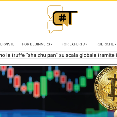
RIVISTA
TERVISTE
FOR BEGINNERS
FOR EXPERTS
RUBRICHE
CYBERSECURI
o le truffe “sha zhu pan” su scala globale tramite 
TRENDS