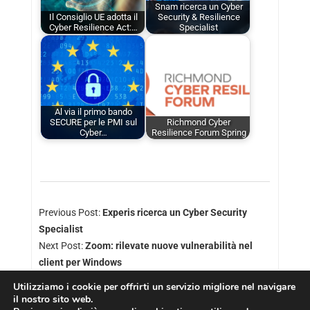
Snam ricerca un Cyber
Il Consiglio UE adotta il
Security & Resilience
Cyber Resilience Act:…
Specialist
Al via il primo bando
SECURE per le PMI sul
Richmond Cyber
Cyber…
Resilience Forum Spring
Previous Post:
Experis ricerca un Cyber Security
Specialist
Next Post:
Zoom: rilevate nuove vulnerabilità nel
client per Windows
Utilizziamo i cookie per offrirti un servizio migliore nel navigare
il nostro sito web.