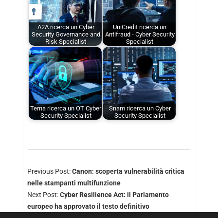
A2A ricerca un Cyber
UniCredit ricerca un
Security Governance and
Antifraud - Cyber Security
Risk Specialist
Specialist
Terna ricerca un OT Cyber
Snam ricerca un Cyber
Security Specialist
Security Specialist
Previous Post:
Canon: scoperta vulnerabilità critica
nelle stampanti multifunzione
Next Post:
Cyber Resilience Act: il Parlamento
europeo ha approvato il testo definitivo