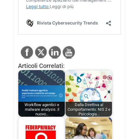
Articoli Correlati:
Workflow agentici e
Dalla Direttiva al
malware analysis: il
Comportamento: NIS 2 e
nuovo…
Psicologia…