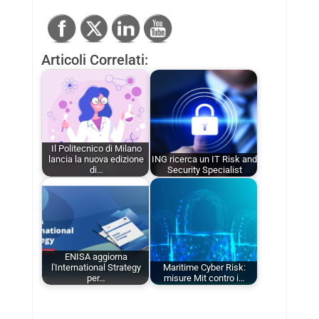
Articoli Correlati:
Il Politecnico di Milano
lancia la nuova edizione
ING ricerca un IT Risk and
di…
Security Specialist
ENISA aggiorna
l'International Strategy
Maritime Cyber Risk:
per…
misure Mit contro i…