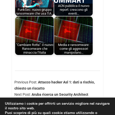
ACN pubblica il nuovo
FunkSec: nuovo gruppo
report: crescono gli
ransomware che usa l'IA…
eventi…
"Cambiare Rotta": il nuovo
Media e ransomware:
Ransomware che
come gli aggressori
minaccia l'Italia
manipolano…
Previous Post:
Attacco hacker Asl 1: dati a rischio,
chiesto un riscatto
Next Post:
Aruba ricerca un Security Architect
Utilizziamo i cookie per offrirti un servizio migliore nel navigare
il nostro sito web.
Puoi scoprire di più su quali cookie stiamo utilizzando o