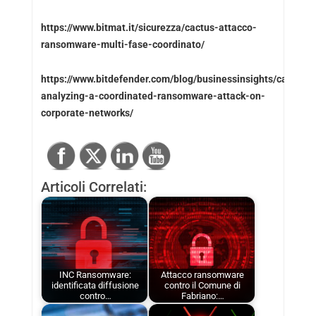
https://www.bitmat.it/sicurezza/cactus-attacco-
ransomware-multi-fase-coordinato/
https://www.bitdefender.com/blog/businessinsights/cactus-
analyzing-a-coordinated-ransomware-attack-on-
corporate-networks/
Articoli Correlati:
INC Ransomware:
Attacco ransomware
identificata diffusione
contro il Comune di
contro…
Fabriano:…