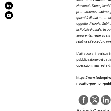
Nazionale Dettaglianti 
prontamente respinto g
quantità di dati – non st
oggetto di copia. Subit
la Polizia Postale. In q
apparentemente su siti 
relativa all’accaduto p
L’attacco si inserisce i
pubblicazione dei dati 
operazioni, ma resta d
https://www.federpri
riscatto-per-non-pubb
Articoli Correlat