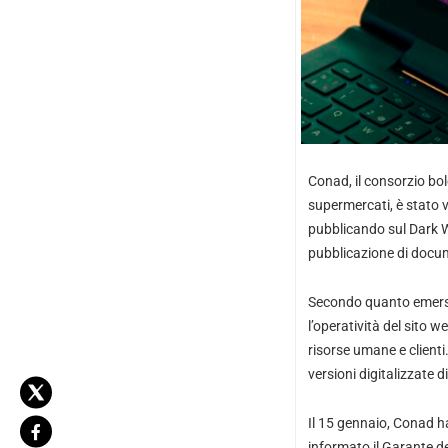
Conad, il consorzio bol
supermercati, è stato v
pubblicando sul Dark W
pubblicazione di docum
Secondo quanto emerso
l’operatività del sito w
risorse umane e clienti. 
versioni digitalizzate d
Il 15 gennaio, Conad ha
informato il Garante d