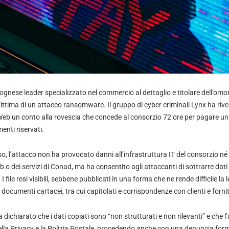
ognese leader specializzato nel commercio al dettaglio e titolare dell’om
ittima di un attacco ransomware. Il gruppo di cyber criminali Lynx ha rive
eb un conto alla rovescia che concede al consorzio 72 ore per pagare un r
enti riservati.
, l’attacco non ha provocato danni all’infrastruttura IT del consorzio 
eb o dei servizi di Conad, ma ha consentito agli attaccanti di sottrarre dati s
I file resi visibili, sebbene pubblicati in una forma che ne rende difficile la
i documenti cartacei, tra cui capitolati e corrispondenze con clienti e fornit
 dichiarato che i dati copiati sono “non strutturati e non rilevanti” e che l
ella Privacy e la Polizia Postale, procedendo anche con una denuncia form