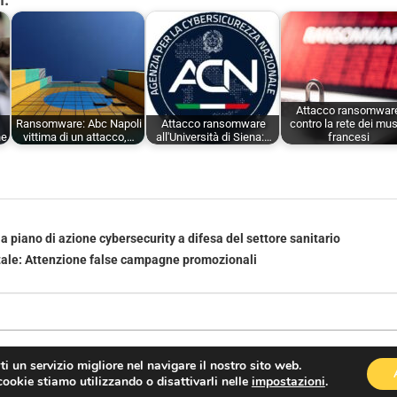
Attacco ransomwar
Ransomware: Abc Napoli
Attacco ransomware
contro la rete dei mu
ne
vittima di un attacco,…
all'Università di Siena:…
francesi
a piano di azione cybersecurity a difesa del settore sanitario
tale: Attenzione false campagne promozionali
rti un servizio migliore nel navigare il nostro sito web.
cookie stiamo utilizzando o disattivarli nelle
impostazioni
.