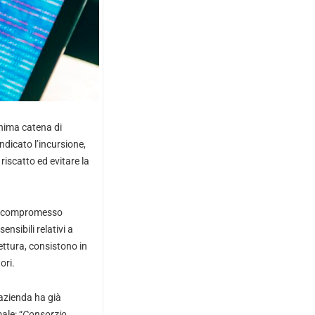
onima catena di
ndicato l’incursione,
iscatto ed evitare la
né compromesso
ensibili relativi a
 lettura, consistono in
ori.
’azienda ha già
ale: “
Consorzio