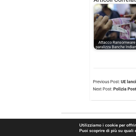
Attacco Ransomware
paralizza Banche India
Previous Post:
UE lanci
Next Post:
Polizia Pos
Utilizziamo i cookie per offri
Copyright © 2026
Puoi scoprire di più su quali 