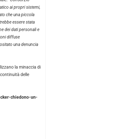
ico ai propri sistemi,
ato che una piccola
potrebbe essere stata
e dei dati personali e
ioni diffuse
positato una denuncia
ilizzano la minaccia di
continuità delle
acker-chiedono-un-