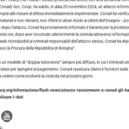
(Conad) Soc. Coop. ha subito, in data 20 novembre 2024, un attacco informat
razie alle misure di difesa immediatamente implementate. Conad ha verific
rutturati e non rilevanti, non riferiti in alcun modo ai clienti dell’insegna – 
o dopo l’attacco, Conad ha prontamente informato il Garante per la protezion
ueste ore, dopo aver ricostruito ulteriormente la vicenda attraverso informaz
web riconducibili ai criminali responsabili dell’attacco stesso, Conad ha de
resso la Procura della Repubblica di Bologna”
.
n un modello di “doppia estorsione” sempre più diffuso, in cui i criminali ut
rubati per spingere al pagamento. Conad rassicura clienti e fornitori sulla 
a vedere come evolverà la vicenda nei prossimi giorni.
vacy.org/informazione/flash-news/attacco-ransomware-a-conad-gli-h
licare-i-dati
i: