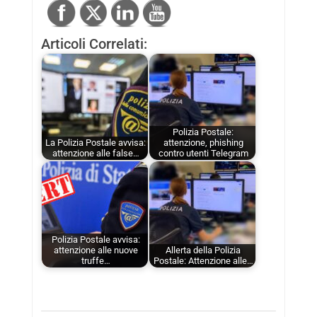
Articoli Correlati:
Polizia Postale:
La Polizia Postale avvisa:
attenzione, phishing
attenzione alle false…
contro utenti Telegram
Polizia Postale avvisa:
attenzione alle nuove
Allerta della Polizia
truffe…
Postale: Attenzione alle…