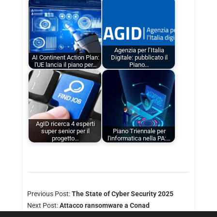
Agenzia per l’Italia
AI Continent Action Plan:
Digitale: pubblicato il
l'UE lancia il piano per…
Piano…
AgID ricerca 4 esperti
super senior per il
Piano Triennale per
progetto…
l'informatica nella PA:…
Previous Post:
The State of Cyber Security 2025
Next Post:
Attacco ransomware a Conad