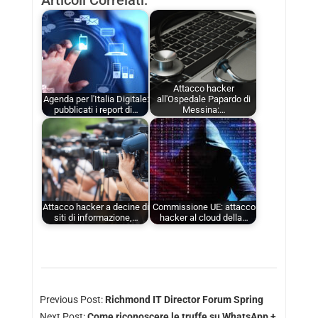
Articoli Correlati:
Attacco hacker
Agenda per l'Italia Digitale:
all'Ospedale Papardo di
pubblicati i report di…
Messina:…
Attacco hacker a decine di
Commissione UE: attacco
siti di informazione,…
hacker al cloud della…
Previous Post:
Richmond IT Director Forum Spring
Next Post:
Come riconoscere le truffe su WhatsApp +