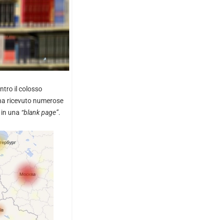
ntro il colosso
r ha ricevuto numerose
o in una
“blank page”
.