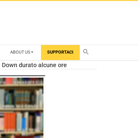
ABOUT US
SUPPORTACI
TY
n Down durato alcune ore