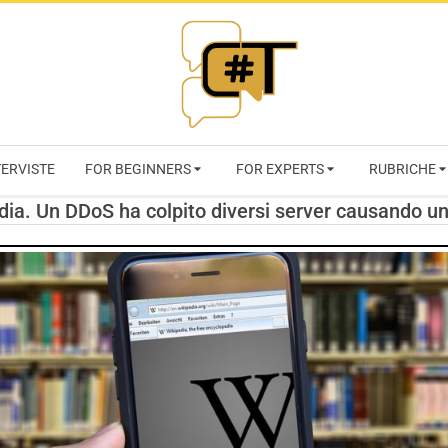
RIVISTA
TERVISTE
FOR BEGINNERS
FOR EXPERTS
RUBRICHE
CYBERSECURI
dia. Un DDoS ha colpito diversi server causando u
TRENDS