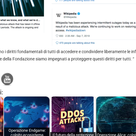
 i diritti fondamentali di tutti di accedere e condividere liberamente le in
della Fondazione siamo impegnati a proteggere questi diritti per tutti. “
i:
Operazione Endgame:
n
colpito ecosistema
Il futuro della protezione
Operazione Alice: colpit