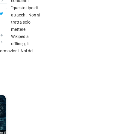
condanni
“questo tipo di
attacchi. Non si
tratta solo
mettere
Wikipedia
offline, gli
formazioni. Noi del
o il