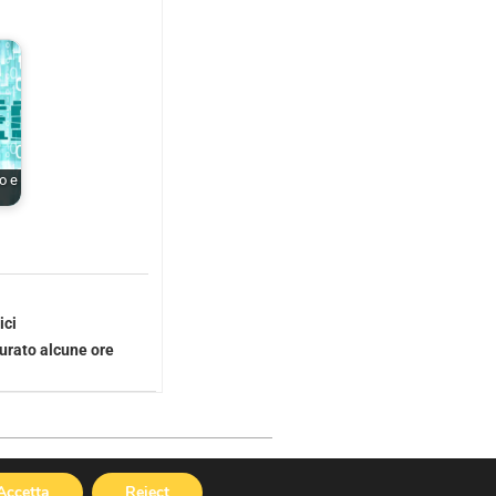
o e
ici
urato alcune ore
Cookies Policy
|
Privacy Policy
Accetta
Reject