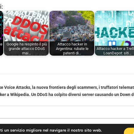
i:
te
Google ha respinto il più
Attacco hacker in
grande attacco DDoS
Argentina: rubate le
Attacco hacker a Trell
mai…
patenti di…
LoanDepot: siti…
 Voice Attacks, la nuova frontiera degli scammers, i truffatori telemat
ker a Wikipedia. Un DDoS ha colpito diversi server causando un Down d
rti un servizio migliore nel navigare il nostro sito web.