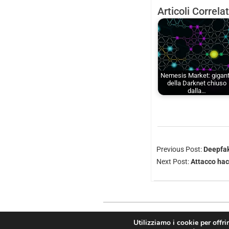
Articoli Correlat
Nemesis Market: gigan
della Darknet chiuso
dalla…
Previous Post:
Deepfake
Next Post:
Attacco hac
Utilizziamo i cookie per offri
Copyright © 2026