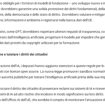
o obblighi per i fornitori di modelli di fondazione – uno sviluppo nuovo e 
 dovrebbero garantire una solida protezione dei diritti fondamentali, della 
e, della democrazia e dello stato di diritto. Dovrebbero valutare e mitigare i
one, informazione e ambiente e registrarsi nella banca dati dell’UE.
tivi, come GPT, dovrebbero rispettare ulteriori requisiti di trasparenza, co
ato dall’intelligenza artificiale, progettare il modello per impedire che gen
dei dati protetti da copyright utilizzati per la formazione.
 e tutelare i diritti dei cittadini
zione dell’IA, i deputati hanno aggiunto esenzioni a queste regole per le att
niti con licenze open source. La nuova legge promuove i sandbox normativ
alle autorità pubbliche per testare l’intelligenza artificiale prima della sua 
orzare il diritto dei cittadini di presentare reclami sui sistemi di IA e riceve
emi di IA ad alto rischio che incidono in modo significativo sui loro diritti
o dell’Ufficio AI dell’UE, che avrebbe il compito di monitorare l’attuazione