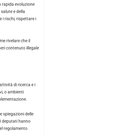
in rapida evoluzione
salute e della
 rischi, rispettare i
me rivelare che il
eri contenuto illegale
ività di ricerca e i
i, o ambienti
implementazione.
re spiegazioni delle
. I deputati hanno
 del regolamento