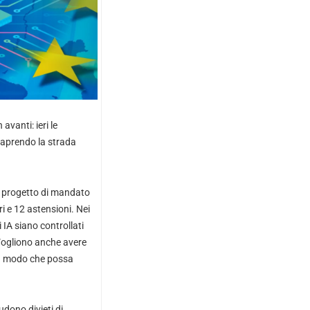
avanti: ieri le
 aprendo la strada
un progetto di mandato
ri e 12 astensioni. Nei
IA siano controllati
. Vogliono anche avere
 in modo che possa
udono divieti di