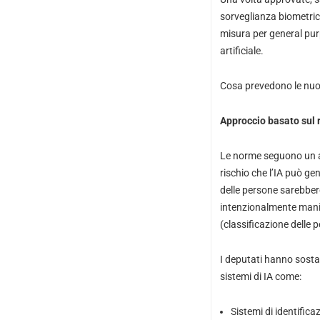
sorveglianza biometrica,
misura per general purp
artificiale.
Cosa prevedono le nuove
Approccio basato sul ri
Le norme seguono un app
rischio che l’IA può gene
delle persone sarebber
intenzionalmente manipo
(classificazione delle
I deputati hanno sostanz
sistemi di IA come:
Sistemi di identifica