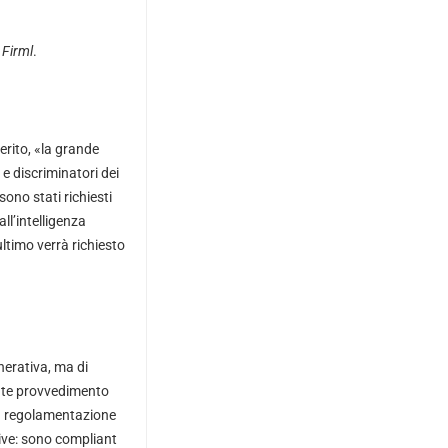
 Firml
.
erito, «la grande
 e discriminatori dei
ono stati richiesti
all’intelligenza
ultimo verrà richiesto
nerativa, ma di
ente provvedimento
 la regolamentazione
ative: sono compliant