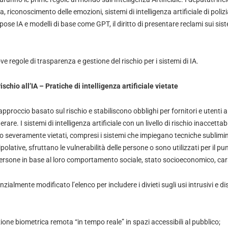
 riconoscimento delle emozioni, sistemi di intelligenza artificiale di polizi
ose IA e modelli di base come GPT, il diritto di presentare reclami sui siste
 regole di trasparenza e gestione del rischio per i sistemi di IA.
schio all’IA – Pratiche di intelligenza artificiale vietate
roccio basato sul rischio e stabiliscono obblighi per fornitori e utenti a 
rare. I sistemi di intelligenza artificiale con un livello di rischio inaccettab
o severamente vietati, compresi i sistemi che impiegano tecniche sublimin
lative, sfruttano le vulnerabilità delle persone o sono utilizzati per il pu
 persone in base al loro comportamento sociale, stato socioeconomico, cara
ialmente modificato l’elenco per includere i divieti sugli usi intrusivi e di
zione biometrica remota “in tempo reale” in spazi accessibili al pubblico;