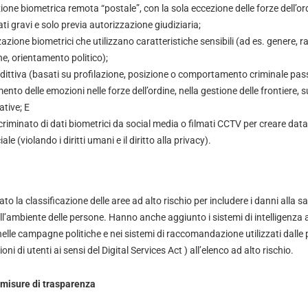
zione biometrica remota “postale”, con la sola eccezione delle forze dell’ord
i gravi e solo previa autorizzazione giudiziaria;
azione biometrici che utilizzano caratteristiche sensibili (ad es. genere, ra
ne, orientamento politico);
redittiva (basati su profilazione, posizione o comportamento criminale pas
ento delle emozioni nelle forze dell’ordine, nella gestione delle frontiere, s
ative; E
iminato di dati biometrici da social media o filmati CCTV per creare dat
e (violando i diritti umani e il diritto alla privacy).
o la classificazione delle aree ad alto rischio per includere i danni alla sal
all’ambiente delle persone. Hanno anche aggiunto i sistemi di intelligenza ar
i nelle campagne politiche e nei sistemi di raccomandazione utilizzati dalle 
oni di utenti ai sensi del
Digital Services Act
) all’elenco ad alto rischio.
misure di trasparenza