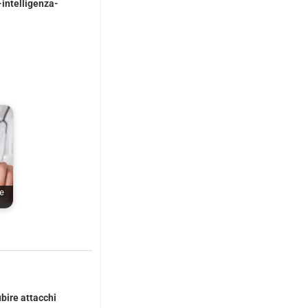
intelligenza-
te
ubire attacchi