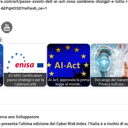
re.com/art/passo-avanti-dell-ai-act-cosa-cambiera-chatgpt-e-tutta-l-
va-AEPqHOSD?refresh_ce=1
i:
EU MSS Certification:
passo strategico per la
AI Act, approvata la prima
Decalogo del Garan
a
cybersecurity
legge al mondo…
Privacy sull'uso…
cerca uno Sviluppatore
presenta l’ultima edizione del Cyber Risk Index. l’Italia è a rischio di s