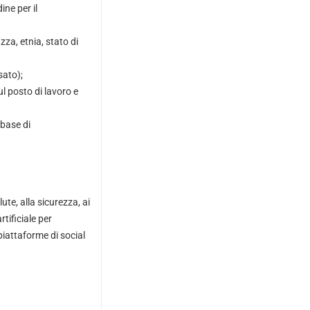
ine per il
zza, etnia, stato di
sato);
ul posto di lavoro e
abase di
ute, alla sicurezza, ai
tificiale per
piattaforme di social