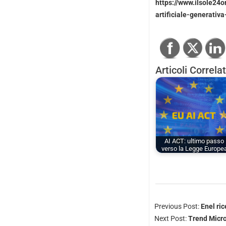
https://www.ilsole24o
artificiale-generati
Articoli Correlat
AI ACT: ultimo passo
verso la Legge Europe
Previous Post:
Enel ri
Next Post:
Trend Micro 