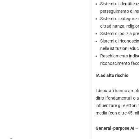
Sistemi di identifica
perseguimento di reat
Sistemi di categorizz
cittadinanza, religio
Sistemi di polizia p
Sistemi di riconoscim
nelle istituzioni educ
Raschiamento indiscr
riconoscimento faccial
IA ad alto rischio
I deputati hanno ampliat
diritti fondamentali o 
influenzare gli elettor
media (con oltre 45 mili
General-purpose AI – 