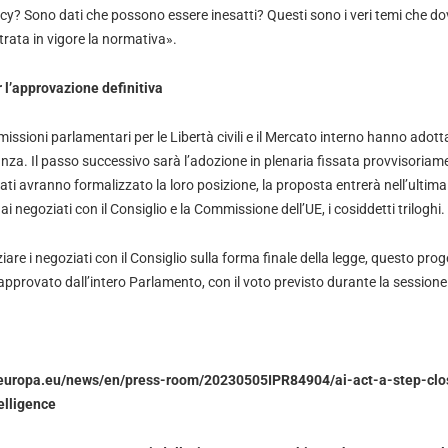
vacy? Sono dati che possono essere inesatti? Questi sono i veri temi che d
trata in vigore la normativa».
 l’approvazione definitiva
issioni parlamentari per le Libertà civili e il Mercato interno hanno adot
nza. Il passo successivo sarà l’adozione in plenaria fissata provvisoriame
ati avranno formalizzato la loro posizione, la proposta entrerà nell’ultim
a ai negoziati con il Consiglio e la Commissione dell’UE, i cosiddetti triloghi.
are i negoziati con il Consiglio sulla forma finale della legge, questo pr
approvato dall’intero Parlamento, con il voto previsto durante la sessione
.europa.eu/news/en/press-room/20230505IPR84904/ai-act-a-step-close
telligence