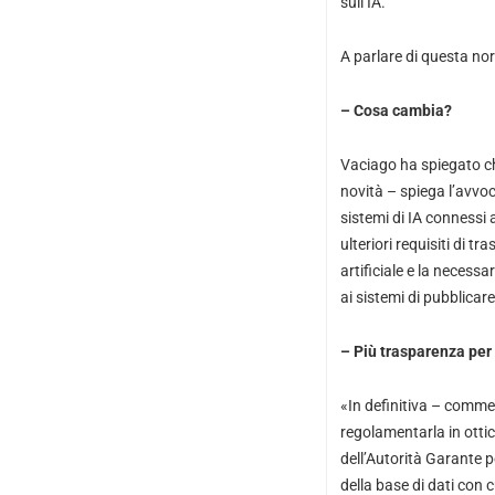
sull’IA.
A parlare di questa nor
– Cosa cambia?
Vaciago ha spiegato ch
novità – spiega l’avvoca
sistemi di IA connessi 
ulteriori requisiti di t
artificiale e la necess
ai sistemi di pubblicare
– Più trasparenza per
«In definitiva – commen
regolamentarla in otti
dell’Autorità Garante p
della base di dati con c