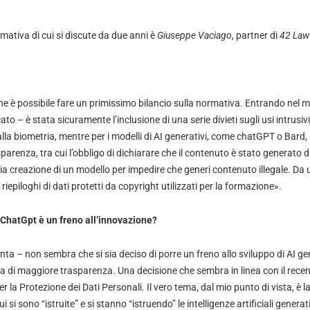
mativa di cui si discute da due anni è
Giuseppe Vaciago
, partner di
42 Law
e è possibile fare un primissimo bilancio sulla normativa. Entrando nel m
to – è stata sicuramente l’inclusione di una serie divieti sugli usi intrusivi
alla biometria, mentre per i modelli di AI generativi, come chatGPT o Bard, s
rasparenza, tra cui l’obbligo di dichiarare che il contenuto è stato generato d
aria creazione di un modello per impedire che generi contenuto illegale. Da 
 riepiloghi di dati protetti da copyright utilizzati per la formazione».
 ChatGpt è un freno all’innovazione?
ta – non sembra che si sia deciso di porre un freno allo sviluppo di AI ge
ca di maggiore trasparenza. Una decisione che sembra in linea con il rec
er la Protezione dei Dati Personali. Il vero tema, dal mio punto di vista, è
ui si sono “istruite” e si stanno “istruendo” le intelligenze artificiali gener