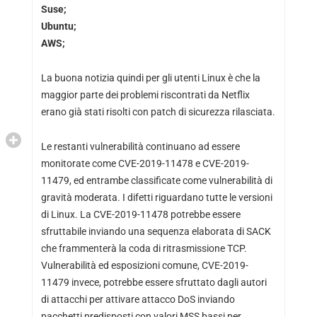
Suse;
Ubuntu;
AWS;
La buona notizia quindi per gli utenti Linux è che la
maggior parte dei problemi riscontrati da Netflix
erano già stati risolti con patch di sicurezza rilasciata.
Le restanti vulnerabilità continuano ad essere
monitorate come
CVE-2019-11478
e
CVE-2019-
11479
, ed entrambe classificate come vulnerabilità di
gravità moderata. I difetti riguardano tutte le versioni
di Linux. La CVE-2019-11478 potrebbe essere
sfruttabile inviando una sequenza elaborata di SACK
che frammenterà la coda di ritrasmissione TCP.
Vulnerabilità ed esposizioni comune, CVE-2019-
11479 invece, potrebbe essere sfruttato dagli autori
di attacchi per attivare attacco DoS inviando
pacchetti predisposti con valori MSS bassi per