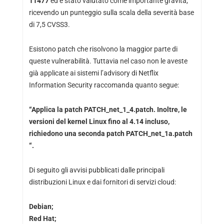
11477
ed è stato valutato come importante gravità,
ricevendo un punteggio sulla scala della severità base
di 7,5 CVSS3.
Esistono patch che risolvono la maggior parte di
queste vulnerabilità. Tuttavia nel caso non le aveste
già applicate ai sistemi l’advisory di Netflix
Information Security raccomanda quanto segue:
“Applica la patch PATCH_net_1_4.patch. Inoltre, le
versioni del kernel Linux fino al 4.14 incluso,
richiedono una seconda patch PATCH_net_1a.patch
“.
Di seguito gli avvisi pubblicati dalle principali
distribuzioni Linux e dai fornitori di servizi cloud:
Debian;
Red Hat;