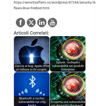
https://securityaffairs.co/wordpress/87244/security/dos-
flaws-linux-freebsd.html
Articoli Correlati:
Splunk: molteplici
Caccia ai bug: Apple offre
vulnerabilità nei prodotti
un milione a chi scopre…
Enterprise
Bluetooth a rischio:
vulnerabilità nei chip
Scoperta una vulnerabilità
Airoha
nei dispositivi Rockwell…