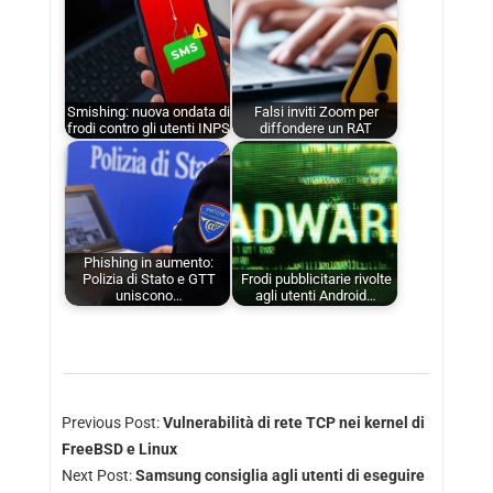
Smishing: nuova ondata di
Falsi inviti Zoom per
frodi contro gli utenti INPS
diffondere un RAT
Phishing in aumento:
Polizia di Stato e GTT
Frodi pubblicitarie rivolte
uniscono…
agli utenti Android…
Previous Post:
Vulnerabilità di rete TCP nei kernel di
FreeBSD e Linux
Next Post:
Samsung consiglia agli utenti di eseguire