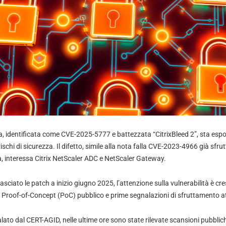
ica, identificata come CVE-2025-5777 e battezzata “CitrixBleed 2”, sta e
 rischi di sicurezza. Il difetto, simile alla nota falla CVE-2023-4966 già sfru
a, interessa Citrix NetScaler ADC e NetScaler Gateway.
lasciato le patch a inizio giugno 2025, l’attenzione sulla vulnerabilità è c
un Proof-of-Concept (PoC) pubblico e prime segnalazioni di sfruttamento at
to dal CERT-AGID, nelle ultime ore sono state rilevate scansioni pubbliche