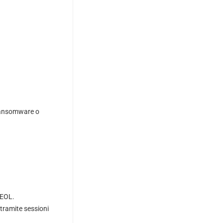
 ransomware o
 EOL.
 tramite sessioni