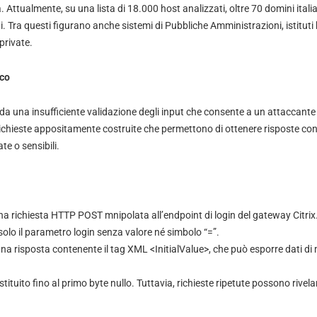
ia. Attualmente, su una lista di 18.000 host analizzati, oltre 70 domini itali
 Tra questi figurano anche sistemi di Pubbliche Amministrazioni, istituti
private.
cco
a da una insufficiente validazione degli input che consente a un attaccant
richieste appositamente costruite che permettono di ottenere risposte cont
te o sensibili.
na richiesta HTTP POST mnipolata all’endpoint di login del gateway Citrix
solo il parametro login senza valore né simbolo “=”.
e una risposta contenente il tag XML <InitialValue>, che può esporre dati d
stituito fino al primo byte nullo. Tuttavia, richieste ripetute possono rivel