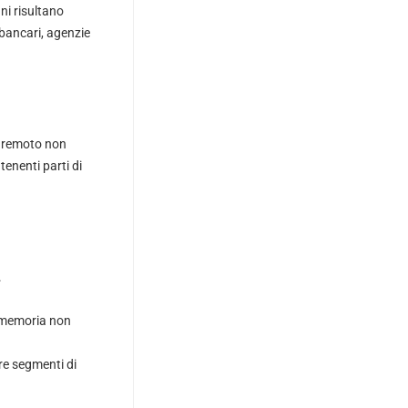
ani risultano
 bancari, agenzie
e remoto non
enenti parti di
.
i memoria non
are segmenti di