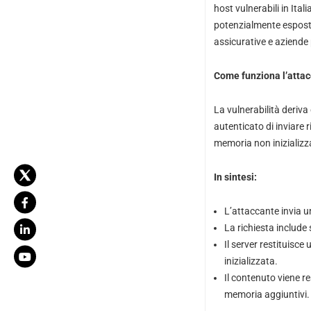
host vulnerabili in Ital
potenzialmente esposti.
assicurative e aziende 
Come funziona l’atta
La vulnerabilità deriv
autenticato di inviare 
memoria non inizializza
In sintesi:
L’attaccante invia u
La richiesta include 
Il server restituisc
inizializzata.
Il contenuto viene re
memoria aggiuntivi.