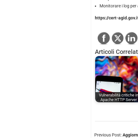
Monitorare i log per 
https://cert-agid.gov.
Articoli Correlat
Vulnerabilità critiche i
Apache HTTP Server
Previous Post:
Aggiorna