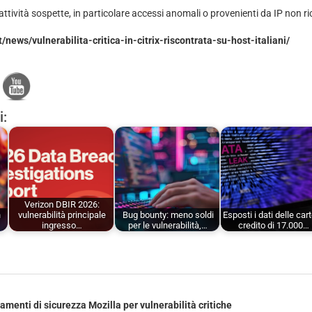
attività sospette, in particolare accessi anomali o provenienti da IP non ri
it/news/vulnerabilita-critica-in-citrix-riscontrata-su-host-italiani/
i:
Verizon DBIR 2026:
n
vulnerabilità principale
Bug bounty: meno soldi
Esposti i dati delle cart
ingresso…
per le vulnerabilità,…
credito di 17.000…
menti di sicurezza Mozilla per vulnerabilità critiche