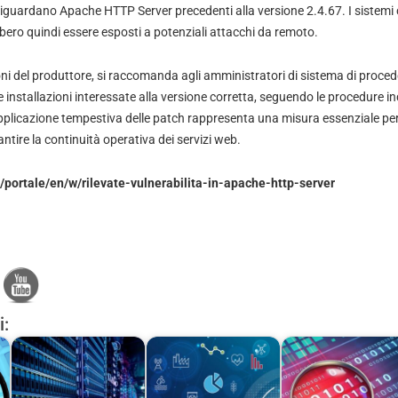
 riguardano Apache HTTP Server precedenti alla versione 2.4.67. I sistemi 
ero quindi essere esposti a potenziali attacchi da remoto.
ioni del produttore, si raccomanda agli amministratori di sistema di proc
 installazioni interessate alla versione corretta, seguendo le procedure ind
applicazione tempestiva delle patch rappresenta una misura essenziale per ri
tire la continuità operativa dei servizi web.
t/portale/en/w/rilevate-vulnerabilita-in-apache-http-server
i: