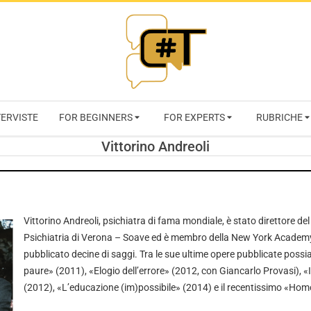
RIVISTA
TERVISTE
FOR BEGINNERS
FOR EXPERTS
RUBRICHE
CYBERSECURI
Vittorino Andreoli
TRENDS
Vittorino Andreoli, psichiatra di fama mondiale, è stato direttore de
Psichiatria di Verona – Soave ed è membro della New York Academ
pubblicato decine di saggi. Tra le sue ultime opere pubblicate possi
paure» (2011), «Elogio dell’errore» (2012, con Giancarlo Provasi), «I
(2012), «L’educazione (im)possibile» (2014) e il recentissimo «Ho