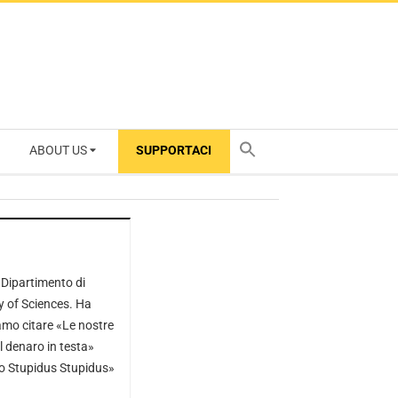
ABOUT US
SUPPORTACI
TY
l Dipartimento di
y of Sciences. Ha
amo citare «Le nostre
l denaro in testa»
mo Stupidus Stupidus»