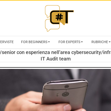
RIVISTA
TERVISTE
FOR BEGINNERS
FOR EXPERTS
RUBRICHE
CYBERSECURI
r/senior con esperienza nell’area cybersecurity/inf
IT Audit team
TRENDS