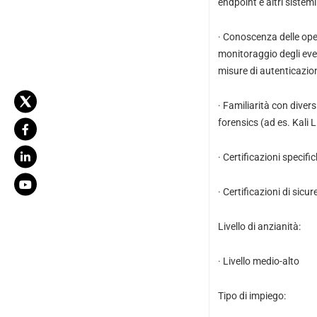
endpoint e altri sistem
· Conoscenza delle oper
monitoraggio degli event
misure di autenticazio
· Familiarità con diver
forensics (ad es. Kali 
· Certificazioni speci
· Certificazioni di sic
Livello di anzianità:
· Livello medio-alto
Tipo di impiego: