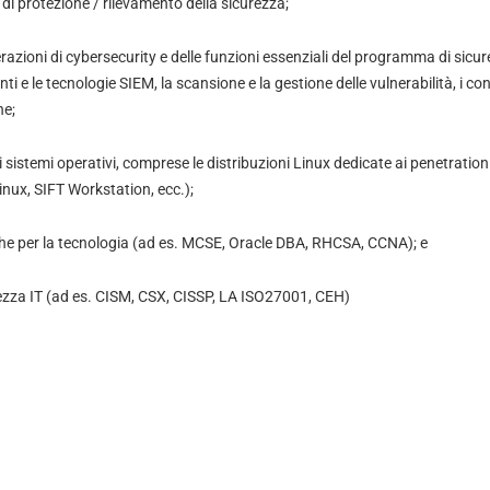
i di protezione / rilevamento della sicurezza;
azioni di cybersecurity e delle funzioni essenziali del programma di sicur
i e le tecnologie SIEM, la scansione e la gestione delle vulnerabilità, i cont
ne;
si sistemi operativi, comprese le distribuzioni Linux dedicate ai penetratio
Linux, SIFT Workstation, ecc.);
fiche per la tecnologia (ad es. MCSE, Oracle DBA, RHCSA, CCNA); e
urezza IT (ad es. CISM, CSX, CISSP, LA ISO27001, CEH)