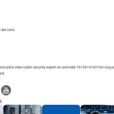
e dei conti
om/jobs/view/cyber-security-expert-at-unicredit-1615614102?trk=org-job
ick
i: