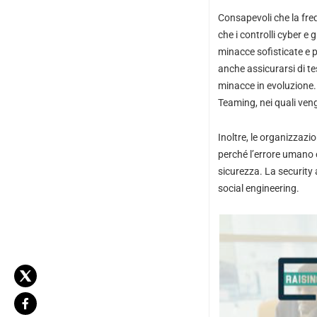
Consapevoli che la fre
che i controlli cyber e
minacce sofisticate e p
anche assicurarsi di te
minacce in evoluzione.
Teaming, nei quali veng
Inoltre, le organizzazi
perché l’errore umano e
sicurezza. La security 
social engineering.