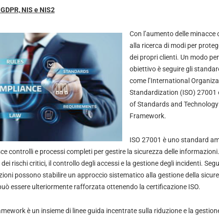
, GDPR, NIS e NIS2
Con l’aumento delle minacce c
alla ricerca di modi per protegg
dei propri clienti. Un modo p
obiettivo è seguire gli standar
come l’International Organiza
Standardization (ISO) 27001 e 
of Standards and Technology 
Framework.
ISO 27001 è uno standard a
ce controlli e processi completi per gestire la sicurezza delle informazion
i rischi critici, il controllo degli accessi e la gestione degli incidenti. S
ioni possono stabilire un approccio sistematico alla gestione della sicure
può essere ulteriormente rafforzata ottenendo la certificazione ISO.
ework è un insieme di linee guida incentrate sulla riduzione e la gestione 