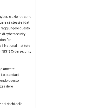
yber, le aziende sono
ere sé stessi e i dati
er raggiungere questo
d di cybersecurity
tion for
il National Institute
(NIST) Cybersecurity
mpiamente
i. Lo standard
eguendo questo
zza delle
dei rischi della