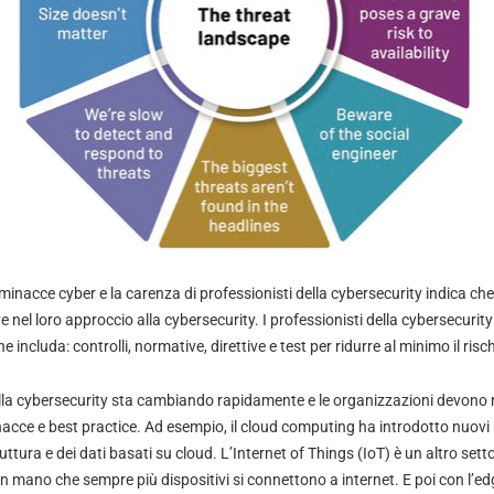
minacce cyber e la carenza di professionisti della cybersecurity indica che
 nel loro approccio alla cybersecurity. I professionisti della cybersecuri
he includa: controlli, normative, direttive e test per ridurre al minimo il risc
ella cybersecurity sta cambiando rapidamente e le organizzazioni devono
nacce e best practice. Ad esempio, il cloud computing ha introdotto nuovi ris
ruttura e dei dati basati su cloud. L’Internet of Things (IoT) è un altro set
n mano che sempre più dispositivi si connettono a internet. E poi con l’