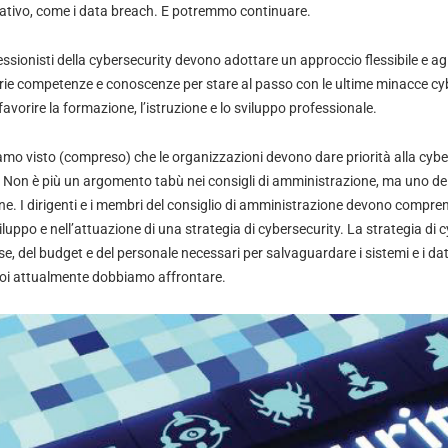
icativo, come i data breach. E potremmo continuare.
ssionisti della cybersecurity devono adottare un approccio flessibile e a
ie competenze e conoscenze per stare al passo con le ultime minacce cyb
vorire la formazione, l’istruzione e lo sviluppo professionale.
mo visto (compreso) che le organizzazioni devono dare priorità alla cybers
. Non è più un argomento tabù nei consigli di amministrazione, ma uno dei 
e. I dirigenti e i membri del consiglio di amministrazione devono comprend
viluppo e nell’attuazione di una strategia di cybersecurity. La strategia di 
rse, del budget e del personale necessari per salvaguardare i sistemi e i dati 
 noi attualmente dobbiamo affrontare.