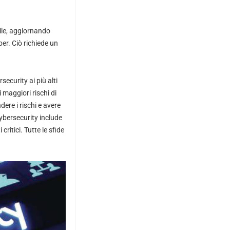
gile, aggiornando
er. Ciò richiede un
ecurity ai più alti
maggiori rischi di
ere i rischi e avere
cybersecurity include
critici. Tutte le sfide